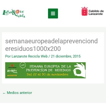
Ir
×
al
contenido
semanaeuropeadelaprevenciond
eresiduos1000x200
Por
Lanzarote Recicla Web
/
21 diciembre, 2015
←
Medios anterior