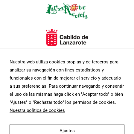
Necesarias
Nuestra web utiliza cookies propias y de terceros para
Estas
analizar su navegación con fines estadísticos y
cookies no
son
funcionales con el fin de mejorar el servicio y adecuarlo
opcionales.
a sus preferencias. Para continuar navegando y consentir
Son
necesarias
el uso de las mismas haga click en "Aceptar todo" o bien
para que
"Ajustes" o "Rechazar todo" los permisos de cookies.
funcione la
web.
Nuestra política de cookies
F
I
T
Estadísticas
Aviso Legal
Diseño web
Ajustes
a
n
w
Para que