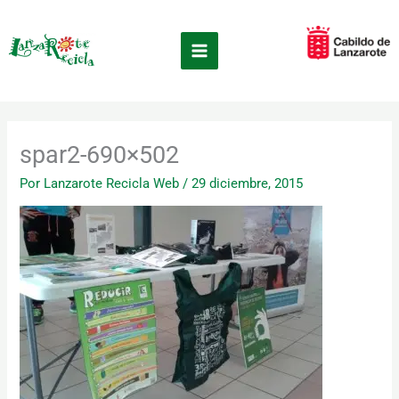
Ir
×
al
contenido
spar2-690×502
Por
Lanzarote Recicla Web
/
29 diciembre, 2015