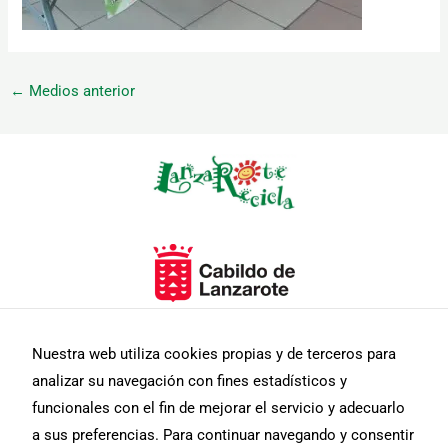
←
Medios anterior
Necesarias
Estas
cookies no
son
opcionales.
Son
necesarias
para que
funcione la
Nuestra web utiliza cookies propias y de terceros para
web.
analizar su navegación con fines estadísticos y
funcionales con el fin de mejorar el servicio y adecuarlo
Estadísticas
a sus preferencias. Para continuar navegando y consentir
Para que