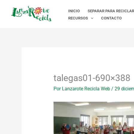
Ir
INICIO
SEPARAR PARA RECICLA
al
RECURSOS
CONTACTO
contenido
talegas01-690×388
Por
Lanzarote Recicla Web
/
29 dicie