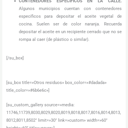
CONTENEDORES ESPECÍFICOS EN LA CALLE
.
podamos
Algunos municipios cuentan con contenedores
mejorar la
funcionalidad
específicos para depositar el aceite vegetal de
y estructura
cocina. Suelen ser de color naranja. Recuerda
de la web, en
base a cómo
depositar el aceite en un recipiente cerrado que no se
se usa la web.
rompa al caer (de plástico o similar).
Experiencia
[/su_box]
Para que
nuestra web
funcione lo
mejor posible
durante tu
[su_box title=»Otros residuos» box_color=»#dadada»
visita. Si
title_color=»#6b6e6c»]
rechaza estas
cookies,
algunas
[su_custom_gallery source=»media:
funcionalidades
desaparecerán
11746,11739,8030,8029,8020,8019,8018,8017,8016,8014,8013,
de la web.
8012,8011,8502″ limit=»30″ link=»custom» width=»60″
height=»60″ title=»never»]