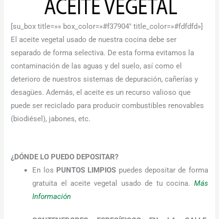
[su_box title=»» box_color=»#f37904″ title_color=»#fdfdfd»]
El aceite vegetal usado de nuestra cocina debe ser
separado de forma selectiva. De esta forma evitamos la
contaminación de las aguas y del suelo, así como el
deterioro de nuestros sistemas de depuración, cañerías y
desagües. Además, el aceite es un recurso valioso que
Necesarias
puede ser reciclado para producir combustibles renovables
Estas
cookies no
(biodiésel), jabones, etc.
son
opcionales.
Son
necesarias
¿DÓNDE LO PUEDO DEPOSITAR?
para que
funcione la
En los
PUNTOS LIMPIOS
puedes depositar de forma
web.
gratuita el aceite vegetal usado de tu cocina.
Más
Información
Estadísticas
Para que