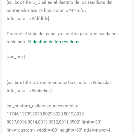
[su_box title=»¿Cuál es el destino de los residuos del
contenedor azul?» box_color=»#441cfd»
title_color=»#fdfdfd»]
Conoce el viaje del papel y el cartón para que pueda ser
reciclado.
El destino de los residuos
[/su_box]
[su_box title=»Otros residuos» box_color=»#dadada»
title_color=»#6b6e6c»]
[su_custom_gallery source=»media:
11746,11739,8030,8029,8020,8019,8018,
8017,8016,8014,8013,8012,8011,8502″ limit=»30″
link=»custom» width=»60″ height=»60″ title=»never»]