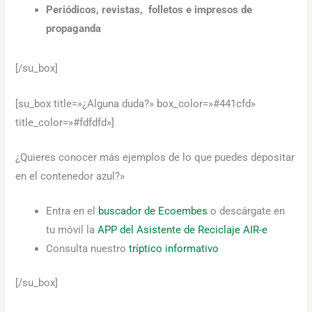
Periódicos, revistas, folletos e impresos de
podamos
mejorar la
propaganda
funcionalidad
y estructura
de la web, en
[/su_box]
base a cómo
se usa la web.
[su_box title=»¿Alguna duda?» box_color=»#441cfd»
title_color=»#fdfdfd»]
Experiencia
Para que
¿Quieres conocer más ejemplos de lo que puedes depositar
nuestra web
funcione lo
en el contenedor azul?»
mejor posible
durante tu
visita. Si
Entra en el
buscador de Ecoembes
o descárgate en
rechaza estas
tu móvil la
APP del Asistente de Reciclaje AIR-e
cookies,
algunas
Consulta nuestro
tríptico informativo
funcionalidades
desaparecerán
[/su_box]
de la web.