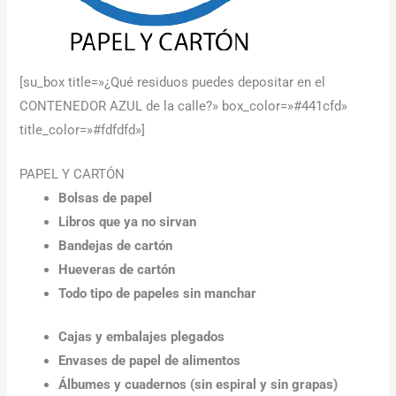
[su_box title=»¿Qué residuos puedes depositar en el
CONTENEDOR AZUL de la calle?» box_color=»#441cfd»
title_color=»#fdfdfd»]
Necesarias
PAPEL Y CARTÓN
Estas
Bolsas de papel
cookies no
Libros que ya no sirvan
son
opcionales.
Bandejas de cartón
Son
Hueveras de cartón
necesarias
para que
Todo tipo de papeles sin manchar
funcione la
web.
Cajas y embalajes plegados
Envases de papel de alimentos
Estadísticas
Álbumes y cuadernos (sin espiral y sin grapas)
Para que