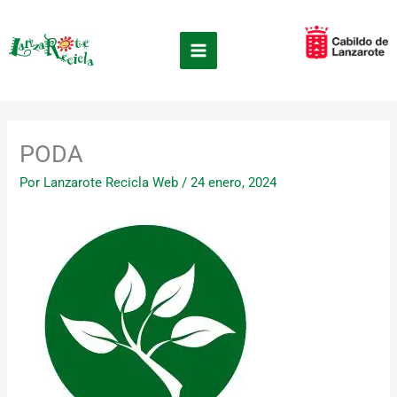
Ir
×
al
contenido
PODA
Por
Lanzarote Recicla Web
/
24 enero, 2024