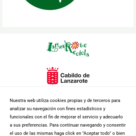
Necesarias
Estas
cookies no
son
opcionales.
Son
necesarias
para que
Nuestra web utiliza cookies propias y de terceros para
funcione la
analizar su navegación con fines estadísticos y
web.
funcionales con el fin de mejorar el servicio y adecuarlo
a sus preferencias. Para continuar navegando y consentir
Estadísticas
el uso de las mismas haga click en "Aceptar todo" o bien
Para que