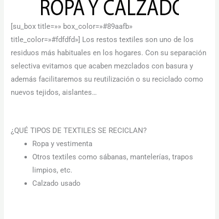
[su_box title=»» box_color=»#89aafb»
title_color=»#fdfdfd»] Los restos textiles son uno de los
residuos más habituales en los hogares. Con su separación
selectiva evitamos que acaben mezclados con basura y
además facilitaremos su reutilización o su reciclado como
nuevos tejidos, aislantes…
Necesarias
Estas
cookies no
son
¿QUÉ TIPOS DE TEXTILES SE RECICLAN?
opcionales.
Son
Ropa y vestimenta
necesarias
Otros textiles como sábanas, mantelerías, trapos
para que
funcione la
limpios, etc.
web.
Calzado usado
Estadísticas
Para que