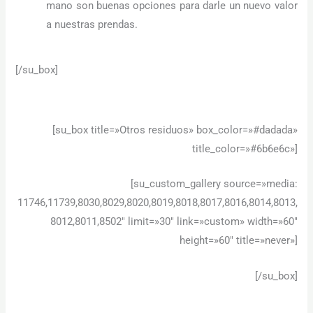
mano son buenas opciones para darle un nuevo valor
a nuestras prendas.
[/su_box]
[su_box title=»Otros residuos» box_color=»#dadada»
title_color=»#6b6e6c»]
[su_custom_gallery source=»media:
11746,11739,8030,8029,8020,8019,8018,8017,8016,8014,8013,
8012,8011,8502″ limit=»30″ link=»custom» width=»60″
height=»60″ title=»never»]
[/su_box]