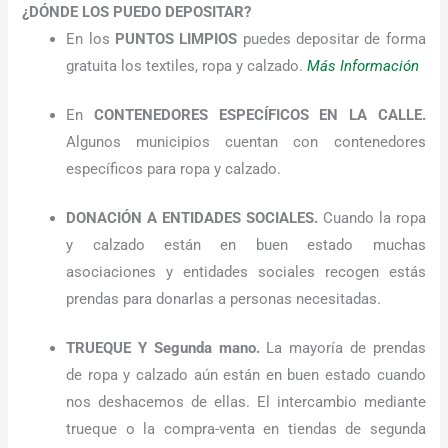
¿DÓNDE LOS PUEDO DEPOSITAR?
podamos
mejorar la
En los
PUNTOS LIMPIOS
puedes depositar de forma
funcionalidad
gratuita los textiles, ropa y calzado.
Más Información
y estructura
de la web, en
base a cómo
En
CONTENEDORES ESPECÍFICOS EN LA CALLE
.
se usa la web.
Algunos municipios cuentan con contenedores
específicos para ropa y calzado.
Experiencia
Para que
DONACIÓN A ENTIDADES SOCIALES.
Cuando la ropa
nuestra web
y calzado están en buen estado muchas
funcione lo
mejor posible
asociaciones y entidades sociales recogen estás
durante tu
prendas para donarlas a personas necesitadas.
visita. Si
rechaza estas
cookies,
TRUEQUE Y Segunda mano.
La mayoría de prendas
algunas
funcionalidades
de ropa y calzado aún están en buen estado cuando
desaparecerán
nos deshacemos de ellas. El intercambio mediante
de la web.
trueque o la compra-venta en tiendas de segunda