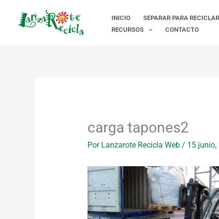
Ir
INICIO
SEPARAR PARA RECICLA
al
RECURSOS
CONTACTO
contenido
carga tapones2
Por
Lanzarote Recicla Web
/
15 junio,