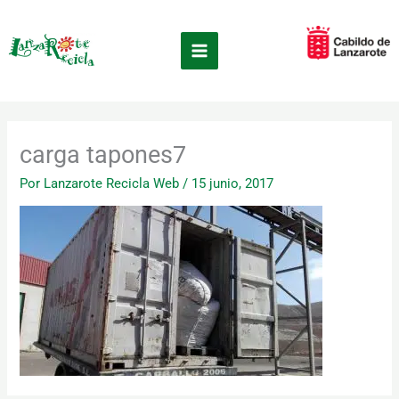
Ir
×
al
contenido
carga tapones7
Por
Lanzarote Recicla Web
/
15 junio, 2017