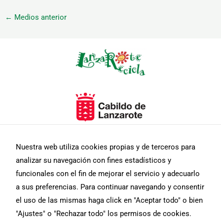
←
Medios anterior
Necesarias
Estas
cookies no
son
opcionales.
Son
Nuestra web utiliza cookies propias y de terceros para
necesarias
analizar su navegación con fines estadísticos y
para que
funcione la
funcionales con el fin de mejorar el servicio y adecuarlo
web.
a sus preferencias. Para continuar navegando y consentir
el uso de las mismas haga click en "Aceptar todo" o bien
Estadísticas
"Ajustes" o "Rechazar todo" los permisos de cookies.
Para que