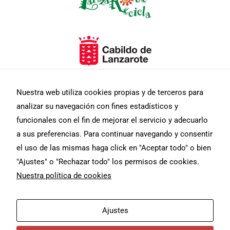
Nuestra web utiliza cookies propias y de terceros para
Necesarias
analizar su navegación con fines estadísticos y
Estas
funcionales con el fin de mejorar el servicio y adecuarlo
cookies no
son
a sus preferencias. Para continuar navegando y consentir
opcionales.
el uso de las mismas haga click en "Aceptar todo" o bien
Son
necesarias
"Ajustes" o "Rechazar todo" los permisos de cookies.
para que
Nuestra política de cookies
funcione la
web.
F
I
T
Aviso Legal
Diseño web
Ajustes
a
n
w
c
s
i
masmediacanarias.com
Estadísticas
Política De Privacidad
e
t
t
Para que