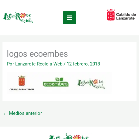
Ir
×
al
contenido
logos ecoembes
Por
Lanzarote Recicla Web
/
12 febrero, 2018
←
Medios anterior