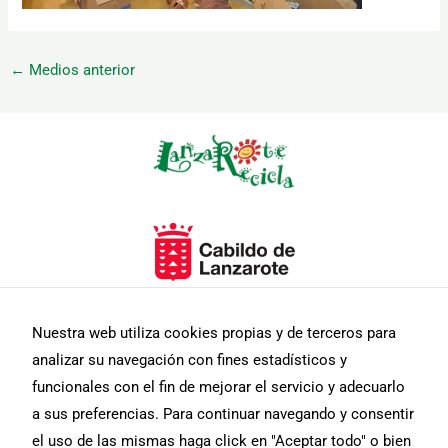
←
Medios anterior
Necesarias
Estas
cookies no
son
opcionales.
Son
necesarias
para que
Nuestra web utiliza cookies propias y de terceros para
funcione la
analizar su navegación con fines estadísticos y
web.
funcionales con el fin de mejorar el servicio y adecuarlo
a sus preferencias. Para continuar navegando y consentir
Estadísticas
el uso de las mismas haga click en "Aceptar todo" o bien
Para que