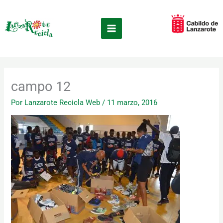
Ir
×
al
contenido
campo 12
Por
Lanzarote Recicla Web
/
11 marzo, 2016