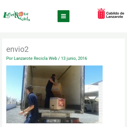
Ir
×
al
contenido
envio2
Por
Lanzarote Recicla Web
/
13 junio, 2016