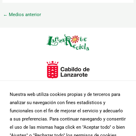
←
Medios anterior
Necesarias
Estas
cookies no
son
opcionales.
Son
necesarias
Nuestra web utiliza cookies propias y de terceros para
para que
analizar su navegación con fines estadísticos y
funcione la
web.
funcionales con el fin de mejorar el servicio y adecuarlo
a sus preferencias. Para continuar navegando y consentir
el uso de las mismas haga click en "Aceptar todo" o bien
Estadísticas
"Ajustes" o "Rechazar todo" los permisos de cookies.
Para que