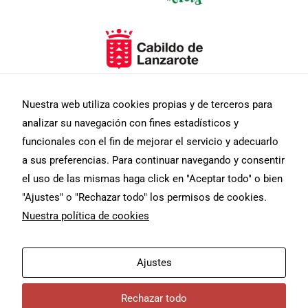
Nuestra web utiliza cookies propias y de terceros para
analizar su navegación con fines estadísticos y
Necesarias
funcionales con el fin de mejorar el servicio y adecuarlo
Estas
a sus preferencias. Para continuar navegando y consentir
cookies no
son
el uso de las mismas haga click en "Aceptar todo" o bien
opcionales.
"Ajustes" o "Rechazar todo" los permisos de cookies.
Son
necesarias
Nuestra política de cookies
para que
funcione la
web.
F
I
T
Aviso Legal
Diseño web
Ajustes
a
n
w
c
s
i
masmediacanarias.com
Política De Privacidad
e
t
t
b
a
t
Estadísticas
Rechazar todo
o
g
e
Política De Cookies
Para que