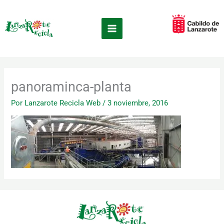
Ir
×
al
contenido
panoraminca-planta
Por
Lanzarote Recicla Web
/
3 noviembre, 2016